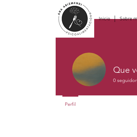
Inicio
Sobre m
Que v
0
seguidor
Perfil