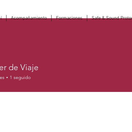
í
Acompañamiento
Formaciones
Safe & Sound Proto
er de Viaje
es
1
seguido