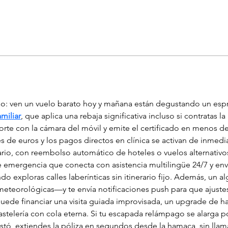
so: ven un vuelo barato hoy y mañana están degustando un espres
miliar
, que aplica una rebaja significativa incluso si contratas l
orte con la cámara del móvil y emite el certificado en menos de
de euros y los pagos directos en clínica se activan de inmedia
rio, con reembolso automático de hoteles o vuelos alternativos
e emergencia que conecta con asistencia multilingüe 24/7 y enví
do exploras calles laberínticas sin itinerario fijo. Además, un 
meteorológicas—y te envía notificaciones push para que ajustes
uede financiar una visita guiada improvisada, un upgrade de hab
stelería con cola eterna. Si tu escapada relámpago se alarga po
tó, extiendes la póliza en segundos desde la hamaca, sin llamar 