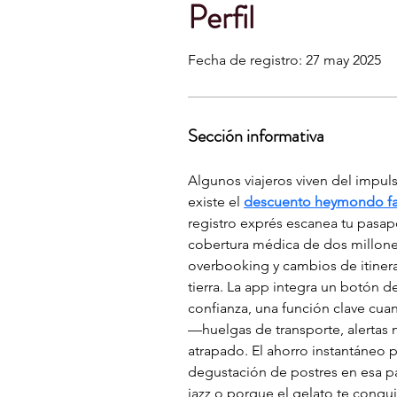
Perfil
Fecha de registro: 27 may 2025
Sección informativa
Algunos viajeros viven del impul
existe el 
descuento heymondo fa
registro exprés escanea tu pasap
cobertura médica de dos millones 
overbooking y cambios de itinera
tierra. La app integra un botón d
confianza, una función clave cuan
—huelgas de transporte, alertas 
atrapado. El ahorro instantáneo p
degustación de postres en esa pa
jazz o porque el gelato te conquis