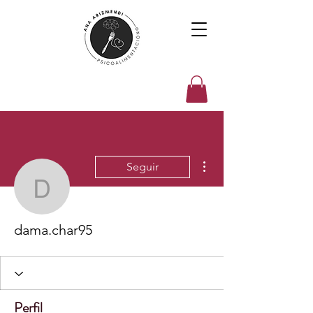
Más acciones
Seguir
dama.char95
dama.char95
Perfil