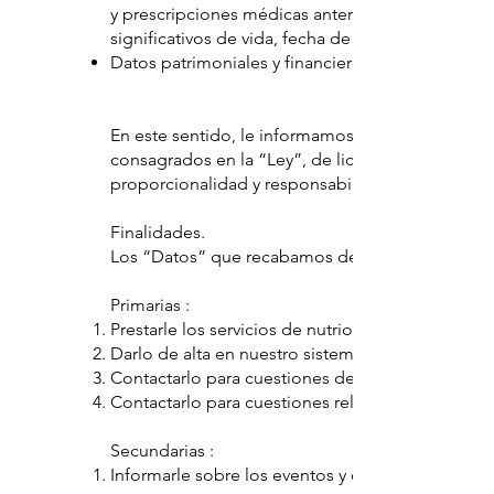
y prescripciones médicas anteriores y actuales, his
significativos de vida, fecha de inicio y fin del tr
Datos patrimoniales y financieros: Número de cu
En este sentido, le informamos que sus “Datos” 
consagrados en la “Ley”, de licitud, calidad, cons
proporcionalidad y responsabilidad.
Finalidades.
Los “Datos” que recabamos de Usted, los utilizar
Primarias :
Prestarle los servicios de nutriología, psicologí
Darlo de alta en nuestro sistema de clientes y en 
Contactarlo para cuestiones de facturación y pag
Contactarlo para cuestiones relacionadas con el s
Secundarias :
Informarle sobre los eventos y otros servicios del