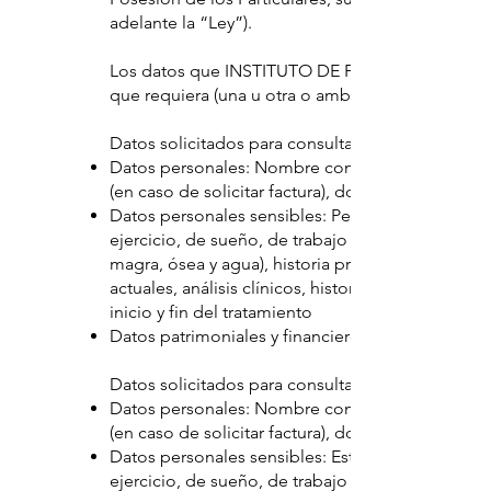
adelante la “Ley”).
Los datos que INSTITUTO DE PSICOLOGÍA DE LA A
que requiera (una u otra o ambas), son los que 
Datos solicitados para consulta de NUTRIOLOGÍ
Datos personales: Nombre completo, edad, fecha
(en caso de solicitar factura), domicilio, teléfono
Datos personales sensibles: Peso, medidas corpor
ejercicio, de sueño, de trabajo y de actividad e
magra, ósea y agua), historia previa de salud, di
actuales, análisis clínicos, historia de salud famili
inicio y fin del tratamiento
Datos patrimoniales y financieros: Número de cue
Datos solicitados para consulta de PSICOLOGÍA:
Datos personales: Nombre completo, edad, fecha
(en caso de solicitar factura), domicilio, teléfono
Datos personales sensibles: Estado mental y emo
ejercicio, de sueño, de trabajo y de actividad en 