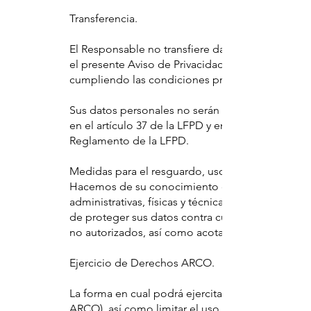
Transferencia.
El Responsable no transfiere datos personales re
el presente Aviso de Privacidad, salvo las excepc
cumpliendo las condiciones previstas por en el 
Sus datos personales no serán transferidos a terc
en el artículo 37 de la LFPD y en todo caso cumpl
Reglamento de la LFPD.
Medidas para el resguardo, uso o divulgación de
Hacemos de su conocimiento que sus “Datos” s
administrativas, físicas y técnicas, las cuales ha
de proteger sus datos contra cualquier daño, pérd
no autorizados, así como acotar cualquier riesg
Ejercicio de Derechos ARCO.
La forma en cual podrá ejercitar sus derechos de
ARCO), así como limitar el uso o divulgación de